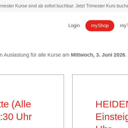
imester Kurse sind ab sofort buchbar: Jetzt Trimester Kurs buch
Login
myShop
myT
len Auslastung für alle Kurse am
Mittwoch, 3. Juni 2026
.
e (Alle
HEIDE
:30
Uhr
Einstei