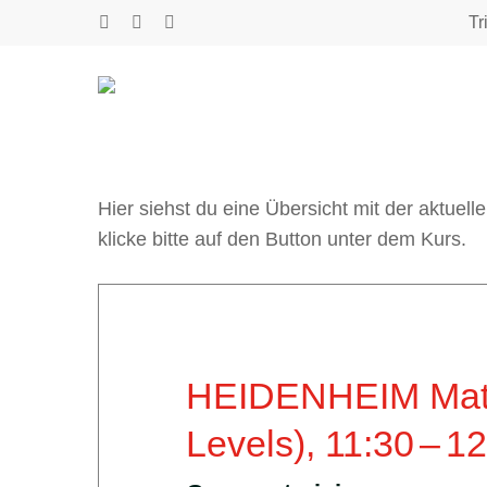
Skip
Tr
youtube
phone
email
to
main
content
Hier siehst du eine Übersicht mit der aktuel
klicke bitte auf den Button unter dem Kurs.
HEIDENHEIM Matt
Levels),
11:30
–
12