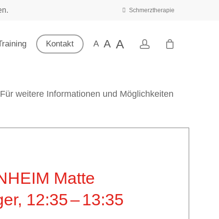
en.
Schmerztherapie
A
A
account
raining
Kontakt
A
 Für weitere Informationen und Möglichkeiten
NHEIM Matte
ger,
12:35
–
13:35