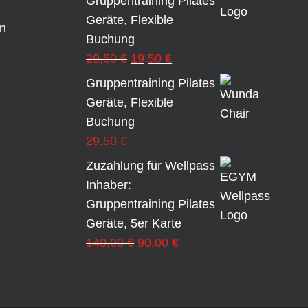
Gruppentraining Pilates
Geräte, Flexible
en
Buchung
Ursprünglicher
Aktueller
29,50
€
19,50
€
Preis
Preis
Gruppentraining Pilates
war:
ist:
Geräte, Flexible
29,50 €
19,50 €.
Buchung
29,50
€
Zuzahlung für Wellpass
Inhaber:
Gruppentraining Pilates
Geräte, 5er Karte
Ursprünglicher
Aktueller
140,00
€
90,00
€
Preis
Preis
war:
ist:
140,00 €
90,00 €.