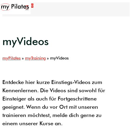
Skip
0
Menu
account
to
main
content
myVideos
myPilates
»
myTraining
»
myVideos
Entdecke hier kurze Einstiegs-Videos zum
Kennenlernen. Die Videos sind sowohl für
Einsteiger als auch für Fortgeschrittene
geeignet. Wenn du vor Ort mit unseren
trainieren möchtest, melde dich gerne zu
einem unserer Kurse an.