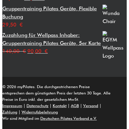
Preis
Preis
Gruppentraining Pilates Geräte, Flexible
war:
ist:
Buchung
29,50 €
19,50 €.
29,50
€
Zuzahlung für Wellpass Inhaber:
Gruppentraining Pilates Geräte, 5er Karte
Ursprünglicher
Aktueller
140,00
€
90,00
€
Preis
Preis
war:
ist:
140,00 €
90,00 €.
© 2026 myPilates. Die durchgestrichenen Preise
entsprechen dem günstigsten Preis der letzten 30 Tage. Alle
Preise in Euro inkl. der gesetzlichen MwSt.
Impressum
|
Datenschutz
|
Kontakt
|
AGB
|
Versand
|
Zahlung
|
Widerrufsbelehrung
Wir sind Mitglied im
Deutschen Pilates Verband e.V.