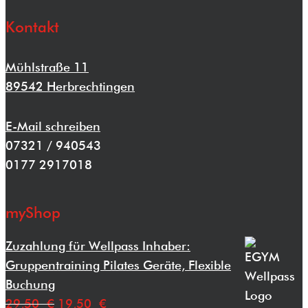
Kontakt
Mühlstraße 11
89542 Herbrechtingen
E-Mail schreiben
07321 / 940543
0177 2917018
myShop
Zuzahlung für Wellpass Inhaber:
Gruppentraining Pilates Geräte, Flexible
Buchung
Ursprünglicher
Aktueller
29,50
€
19,50
€