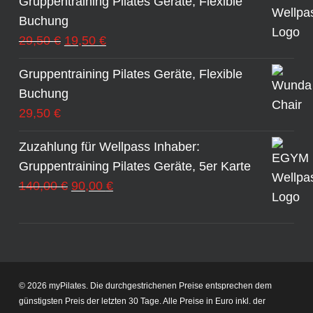
Gruppentraining Pilates Geräte, Flexible
Buchung
Ursprünglicher
Aktueller
29,50
€
19,50
€
Preis
Preis
Gruppentraining Pilates Geräte, Flexible
war:
ist:
Buchung
29,50 €
19,50 €.
29,50
€
Zuzahlung für Wellpass Inhaber:
Gruppentraining Pilates Geräte, 5er Karte
Ursprünglicher
Aktueller
140,00
€
90,00
€
Preis
Preis
war:
ist:
140,00 €
90,00 €.
© 2026 myPilates. Die durchgestrichenen Preise entsprechen dem
günstigsten Preis der letzten 30 Tage. Alle Preise in Euro inkl. der