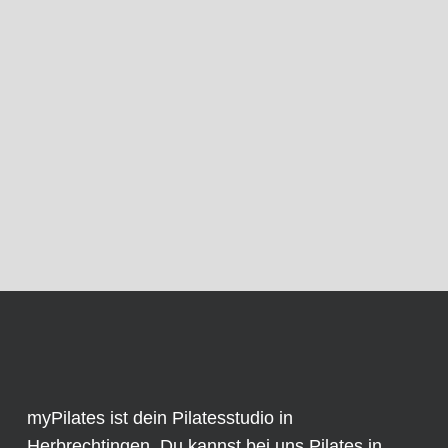
myPilates ist dein Pilatesstudio in
Herbrechtingen. Du kannst bei uns Pilates in