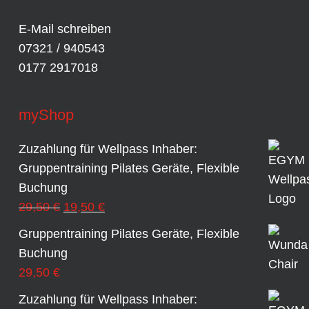
E-Mail schreiben
07321 / 940543
0177 2917018
myShop
Zuzahlung für Wellpass Inhaber:
Gruppentraining Pilates Geräte, Flexible
Buchung
Ursprünglicher
Aktueller
29,50
€
19,50
€
Preis
Preis
Gruppentraining Pilates Geräte, Flexible
war:
ist:
Buchung
29,50 €
19,50 €.
29,50
€
Zuzahlung für Wellpass Inhaber: