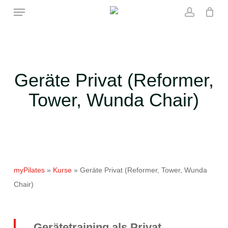
Skip
Menu
to
account
main
content
Geräte Privat (Reformer,
Tower, Wunda Chair)
myPilates
»
Kurse
»
Geräte Privat (Reformer, Tower, Wunda
Chair)
Gerätetraining als Privat