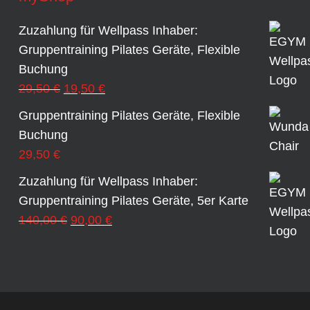
Zuzahlung für Wellpass Inhaber:
Gruppentraining Pilates Geräte, Flexible
Buchung
Ursprünglicher
Aktueller
29,50
€
19,50
€
Preis
Preis
Gruppentraining Pilates Geräte, Flexible
war:
ist:
Buchung
29,50 €
19,50 €.
29,50
€
Zuzahlung für Wellpass Inhaber:
Gruppentraining Pilates Geräte, 5er Karte
Ursprünglicher
Aktueller
140,00
€
90,00
€
Preis
Preis
war:
ist:
140,00 €
90,00 €.