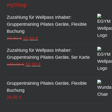
myShop
Zuzahlung für Wellpass Inhaber:
Gruppentraining Pilates Geräte, Flexible
Buchung
Ursprünglicher
Aktueller
29,50
€
19,50
€
Preis
Preis
Zuzahlung für Wellpass Inhaber:
war:
ist:
Gruppentraining Pilates Geräte, 5er Karte
29,50 €
19,50 €.
Ursprünglicher
Aktueller
140,00
€
90,00
€
Preis
Preis
war:
ist:
Gruppentraining Pilates Geräte, Flexible
140,00 €
90,00 €.
Buchung
29,50
€