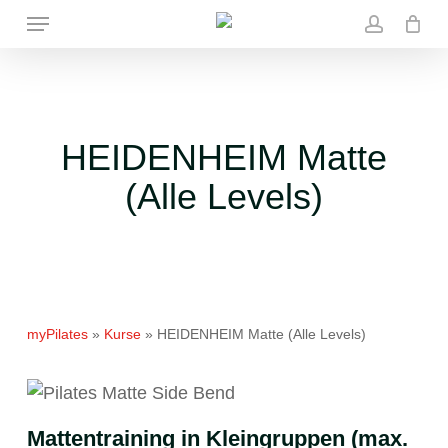
Skip
Menu
to
account
main
content
HEIDENHEIM Matte
(Alle Levels)
myPilates
»
Kurse
»
HEIDENHEIM Matte (Alle Levels)
Mattentraining in Kleingruppen (max.