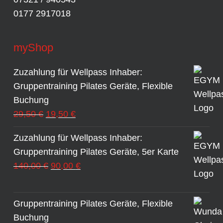
0177 2917018
myShop
Zuzahlung für Wellpass Inhaber:
Gruppentraining Pilates Geräte, Flexible
Buchung
Ursprünglicher
Aktueller
29,50
€
19,50
€
Preis
Preis
Zuzahlung für Wellpass Inhaber:
war:
ist:
Gruppentraining Pilates Geräte, 5er Karte
29,50 €
19,50 €.
Ursprünglicher
Aktueller
140,00
€
90,00
€
Preis
Preis
war:
ist:
Gruppentraining Pilates Geräte, Flexible
140,00 €
90,00 €.
Buchung