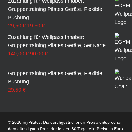
Zuzahlung für Wellpass Inhaber:
Gruppentraining Pilates Geräte, Flexible
Buchung
Ursprünglicher
Aktueller
29,50
€
19,50
€
Preis
Preis
Zuzahlung für Wellpass Inhaber:
war:
ist:
Gruppentraining Pilates Geräte, 5er Karte
29,50 €
19,50 €.
Ursprünglicher
Aktueller
140,00
€
90,00
€
Preis
Preis
war:
ist:
Gruppentraining Pilates Geräte, Flexible
140,00 €
90,00 €.
Buchung
29,50
€
© 2026 myPilates. Die durchgestrichenen Preise entsprechen
dem günstigsten Preis der letzten 30 Tage. Alle Preise in Euro