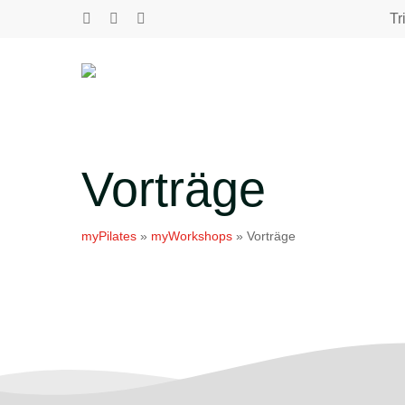
Skip
Tr
youtube
phone
email
to
main
content
Vorträge
myPilates
»
myWorkshops
»
Vorträge