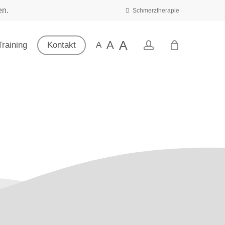
en.
Schmerztherapie
A
A
account
raining
Kontakt
A