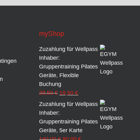
myShop
Zuzahlung für Wellpass
Inhaber:
tingen
Gruppentraining Pilates
Geräte, Flexible
en
Buchung
Ursprünglicher
Aktueller
29,50
€
19,50
€
Preis
Preis
Zuzahlung für Wellpass
war:
ist:
Inhaber:
29,50 €
19,50 €.
Gruppentraining Pilates
Geräte, 5er Karte
Ursprünglicher
Aktueller
140,00
€
90,00
€